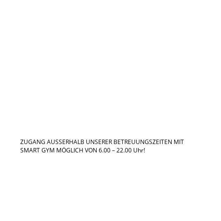
ÖFFNUNGSZEITEN
Mo - Do 9.00 - 12.30 Uhr / 14.30 - 20.00
Uhr
Freitag 9.00 - 17.00 Uhr
Sonntag 10.00 - 14.00 Uhr
ZUGANG AUSSERHALB UNSERER BETREUUNGSZEITEN MIT
SMART GYM MÖGLICH VON 6.00 – 22.00 Uhr!